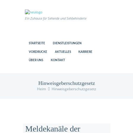
Ein Zuhause für Sehende und Sehbehinderte
STARTSEITE
DIENSTLEISTUNGEN
VORDRUCKE
AKTUELLES
KARRIERE
ÜBER UNS
KONTAKT
Hinweisgeberschutzgesetz
Heim
Hinweisgeberschutzgesetz
us
Meldekanäle der