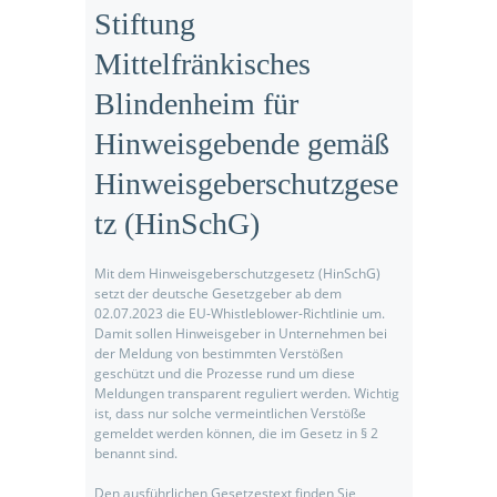
Stiftung
Mittelfränkisches
Blindenheim für
odus
Hinweisgebende gemäß
Hinweisgeberschutzgese
tz (HinSchG)
Mit dem Hinweisgeberschutzgesetz (HinSchG)
setzt der deutsche Gesetzgeber ab dem
dus
02.07.2023 die EU-Whistleblower-Richtlinie um.
Damit sollen Hinweisgeber in Unternehmen bei
der Meldung von bestimmten Verstößen
geschützt und die Prozesse rund um diese
Meldungen transparent reguliert werden. Wichtig
ist, dass nur solche vermeintlichen Verstöße
gemeldet werden können, die im Gesetz in § 2
benannt sind.
Den ausführlichen Gesetzestext finden Sie