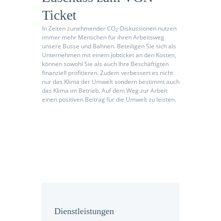
Ticket
In Zeiten zunehmender CO
-Diskussionen nutzen
2
immer mehr Menschen für ihren Ar­beits­weg
unsere Busse und Bahnen. Beteiligen Sie sich als
Un­ter­neh­men mit einem Jobticket an den Kosten,
können sowohl Sie als auch Ihre Be­schäf­tigten
finanziell profitieren. Zudem verbessert es nicht
nur das Klima der Umwelt sondern be­stimmt auch
das Klima im Betrieb. Auf dem Weg zur Arbeit
einen positiven Beitrag für die Umwelt zu leisten.
Dienstleistungen