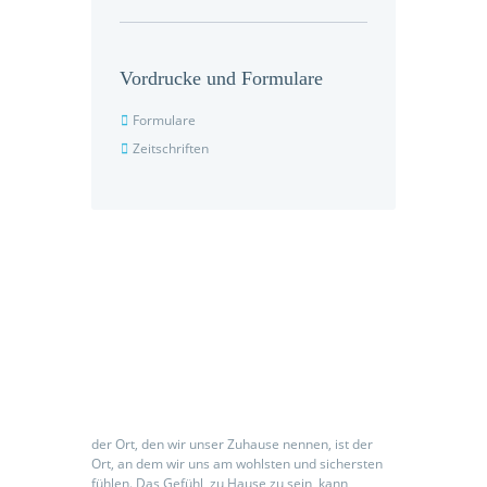
Vordrucke und Formulare
Formulare
Zeitschriften
Seniorenpflegeeinrichtung
der Ort, den wir unser Zuhause nennen, ist der
Ort, an dem wir uns am wohlsten und sichersten
fühlen. Das Gefühl, zu Hause zu sein, kann