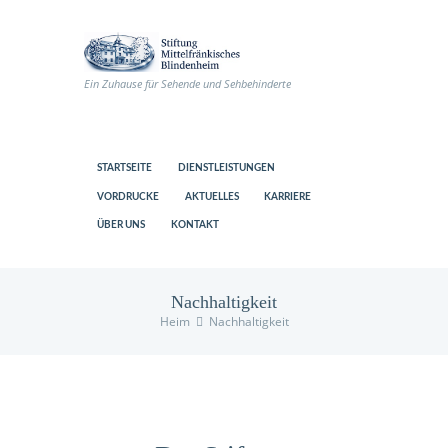
Ein Zuhause für Sehende und Sehbehinderte
STARTSEITE
DIENSTLEISTUNGEN
VORDRUCKE
AKTUELLES
KARRIERE
ÜBER UNS
KONTAKT
Nachhaltigkeit
Heim
Nachhaltigkeit
us