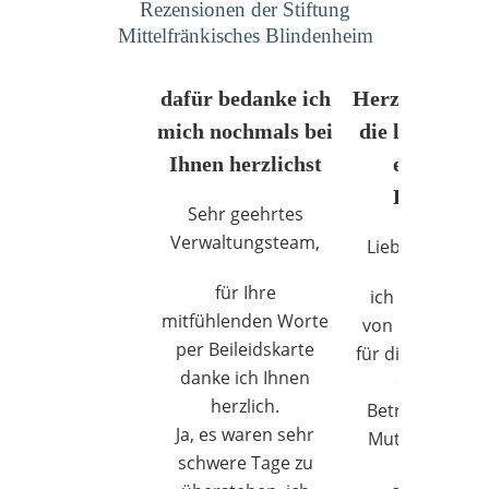
Rezensionen der Stiftung
Mittelfränkisches Blindenheim
dafür bedanke ich
Herzen danken
odus
mich nochmals bei
die liebevolle
Ihnen herzlichst
engagiert
Betreuun
Sehr geehrtes
Verwaltungsteam,
Liebe Pflegekrä
für Ihre
ich möchte Ih
dus
mitfühlenden Worte
von Herzen da
per Beileidskarte
für die liebevoll
danke ich Ihnen
engagierte
herzlich.
Betreuung mei
Ja, es waren sehr
Mutter. Sie lei
schwere Tage zu
jeden Tag