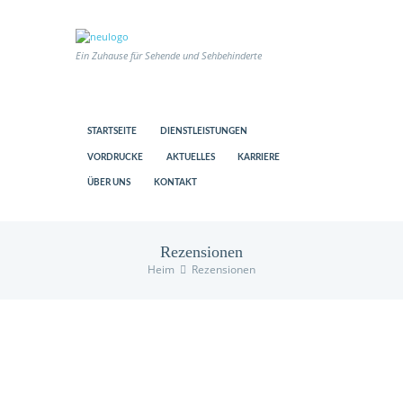
Ein Zuhause für Sehende und Sehbehinderte
STARTSEITE
DIENSTLEISTUNGEN
VORDRUCKE
AKTUELLES
KARRIERE
ÜBER UNS
KONTAKT
Rezensionen
Heim
Rezensionen
us