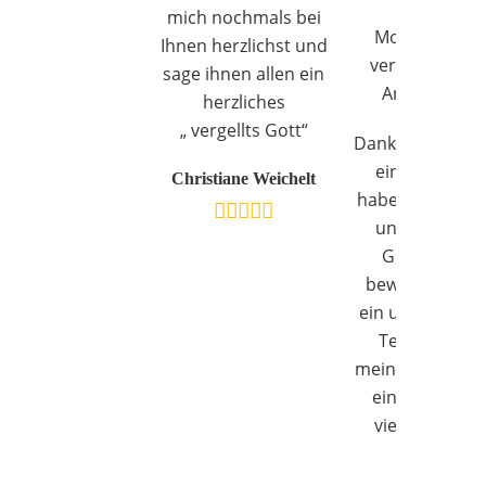
stressigen
mich nochmals bei
Momenten. D
Ihnen herzlichst und
verdient höch
sage ihnen allen ein
Anerkennun
herzliches
„ vergellts Gott“
Danke, dass Sie 
ein offenes O
Christiane Weichelt
haben, Mut ma
und mit klein
Gesten so vi
bewirken. Sie 
ein unverzichtb
Teil des Allta
meiner Mutter 
ein Lichtblick 
viele Mensch
💐