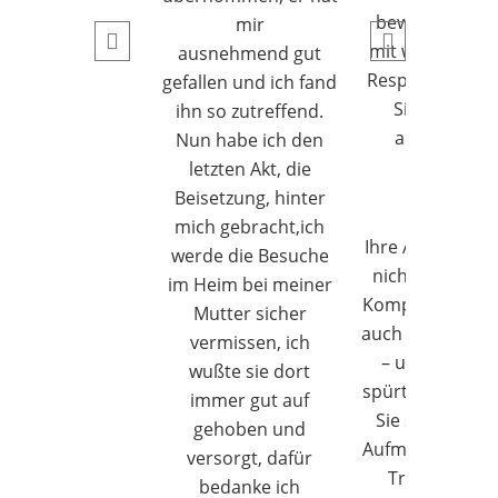
bewundernswe
mir
mit wie viel Wä
ausnehmend gut
Respekt und W
gefallen und ich fand
Sie den Ihne
ihn so zutreffend.
anvertraute
Nun habe ich den
Menschen
letzten Akt, die
begegnen.
Beisetzung, hinter
mich gebracht,ich
Ihre Arbeit erfo
werde die Besuche
nicht nur fachl
im Heim bei meiner
Kompetenz, so
Mutter sicher
auch ein großes
vermissen, ich
– und genau 
wußte sie dort
spürt man bei I
immer gut auf
Sie schenken Z
gehoben und
Aufmerksamkei
versorgt, dafür
Trost, selbst 
bedanke ich