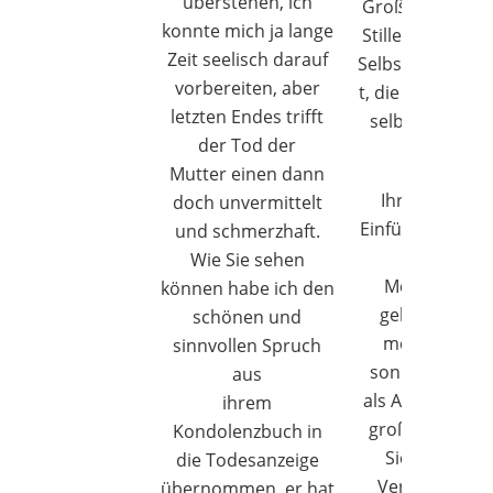
überstehen, ich
Großartiges – o
konnte mich ja lange
Stillen und mit 
Zeit seelisch darauf
Selbstverständli
vorbereiten, aber
t, die alles ande
letzten Endes trifft
selbstverständ
der Tod der
ist.
Mutter einen dann
Ihre Geduld, 
doch unvermittelt
Einfühlungsver
und schmerzhaft.
n und Ihre
Wie Sie sehen
Menschlichke
können habe ich den
geben nicht 
schönen und
meiner Mutte
sinnvollen Spruch
sondern auch 
aus
als Angehörigen
ihrem
großes Gefühl
Kondolenzbuch in
Sicherheit u
die Todesanzeige
Vertrauen. Es 
übernommen, er hat