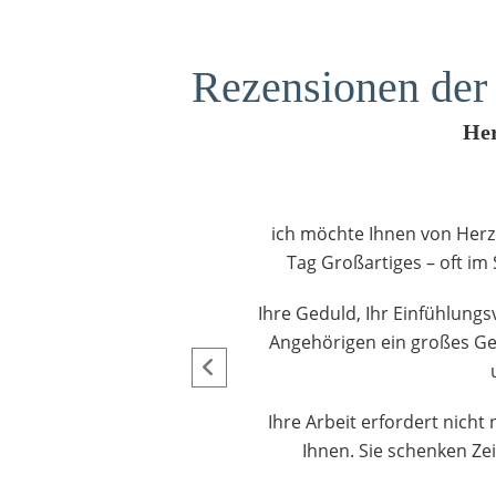
Rezensionen der 
Her
ch.
ich möchte Ihnen von Herze
nge
Tag Großartiges – oft im S
er
Ihre Geduld, Ihr Einfühlung
Angehörigen ein großes Gef
aus
r
Ihre Arbeit erfordert nich
ich
Ihnen. Sie schenken Ze
ch
ich