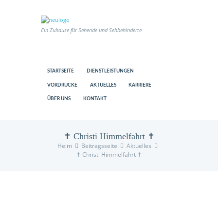
Ein Zuhause für Sehende und Sehbehinderte
STARTSEITE
DIENSTLEISTUNGEN
VORDRUCKE
AKTUELLES
KARRIERE
ÜBER UNS
KONTAKT
✝️ Christi Himmelfahrt ✝️
Heim
Beitragsseite
Aktuelles
✝️ Christi Himmelfahrt ✝️
us