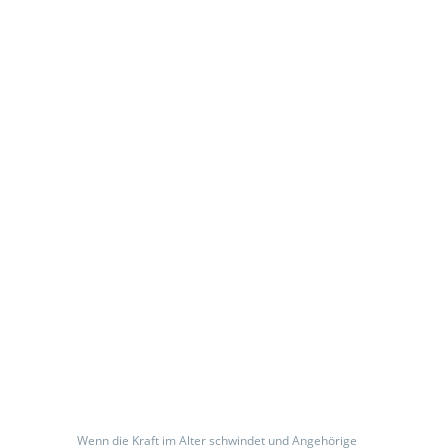
odus
dus
Vollstationäre
Pflege
Wenn die Kraft im Alter schwindet und Angehörige