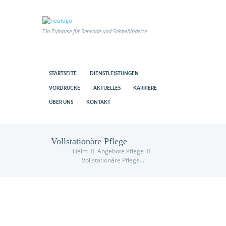
Ein Zuhause für Sehende und Sehbehinderte
STARTSEITE
DIENSTLEISTUNGEN
VORDRUCKE
AKTUELLES
KARRIERE
ÜBER UNS
KONTAKT
Vollstationäre Pflege
Heim
Angebote Pflege
Vollstationäre Pflege...
us