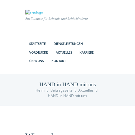
Ein Zuhause für Sehende und Sehbehinderte
STARTSEITE
DIENSTLEISTUNGEN
VORDRUCKE
AKTUELLES
KARRIERE
ÜBER UNS
KONTAKT
HAND in HAND mit uns
Heim
Beitragsseite
Aktuelles
HAND in HAND mit uns
us