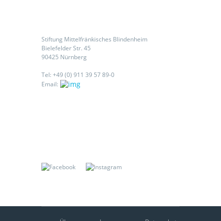
Kontaktieren Sie uns
Stiftung Mittelfränkisches Blindenheim
Bielefelder Str. 45
90425 Nürnberg
Tel: +49 (0) 911 39 57 89-0
Email:
Folgen Sie uns auf: