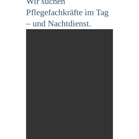
Wir suchen
Pflegefachkräfte im Tag
– und Nachtdienst.
odus
dus