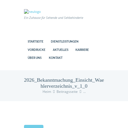
Ein Zuhause für Sehende und Sehbehinderte
STARTSEITE
DIENSTLEISTUNGEN
VORDRUCKE
AKTUELLES
KARRIERE
ÜBER UNS
KONTAKT
2026_Bekanntmachung_Einsicht_Wae
hlerverzeichnis_v_1_0
Heim
Beitragsseite
...
us