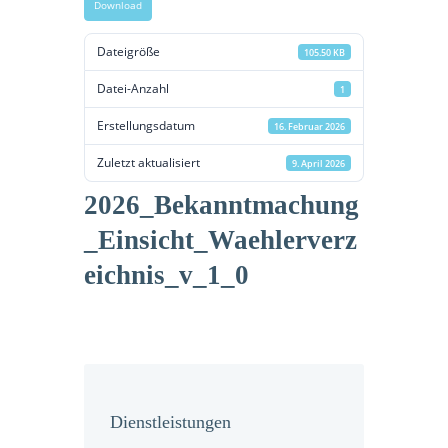
Download
Dateigröße
105.50 KB
Datei-Anzahl
1
odus
Erstellungsdatum
16. Februar 2026
Zuletzt aktualisiert
9. April 2026
2026_Bekanntmachung
_Einsicht_Waehlerverz
eichnis_v_1_0
dus
Dienstleistungen