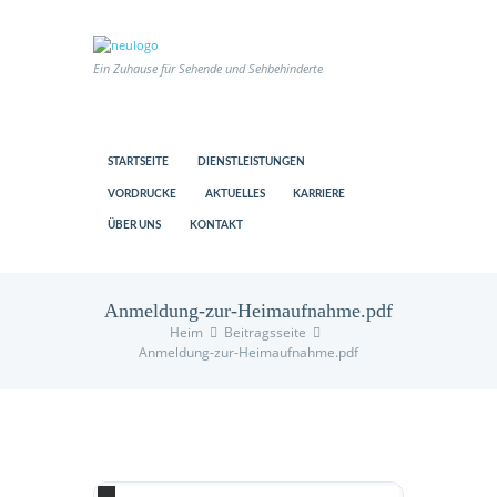
Ein Zuhause für Sehende und Sehbehinderte
STARTSEITE
DIENSTLEISTUNGEN
VORDRUCKE
AKTUELLES
KARRIERE
ÜBER UNS
KONTAKT
Anmeldung-zur-Heimaufnahme.pdf
Heim
Beitragsseite
Anmeldung-zur-Heimaufnahme.pdf
us