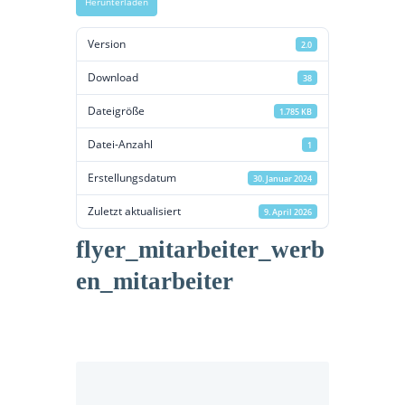
Herunterladen
Version
2.0
Download
38
odus
Dateigröße
1.785 KB
Datei-Anzahl
1
Erstellungsdatum
30. Januar 2024
Zuletzt aktualisiert
9. April 2026
flyer_mitarbeiter_werb
dus
en_mitarbeiter