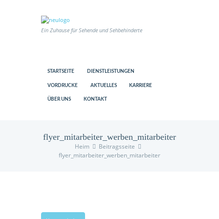
Ein Zuhause für Sehende und Sehbehinderte
STARTSEITE
DIENSTLEISTUNGEN
VORDRUCKE
AKTUELLES
KARRIERE
ÜBER UNS
KONTAKT
flyer_mitarbeiter_werben_mitarbeiter
Heim
Beitragsseite
flyer_mitarbeiter_werben_mitarbeiter
us