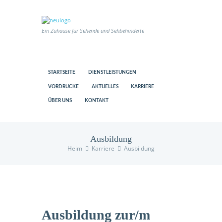
Ein Zuhause für Sehende und Sehbehinderte
STARTSEITE
DIENSTLEISTUNGEN
VORDRUCKE
AKTUELLES
KARRIERE
ÜBER UNS
KONTAKT
Ausbildung
Heim
Karriere
Ausbildung
us
Ausbildung zur/m