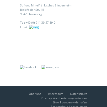
Stiftung Mittelfränkisches Blindenheim
Bielefelder Str. 45
90425 Nürnberg
Tel: +49 (0) 911 39 57 89-0
Email:
Folgen Sie uns auf:
Über uns
Impressum
Datenschutz
Privatsphäre-Einstellungen ändern
Einwilligungen widerrufen
Barrierefreie Anpassungen