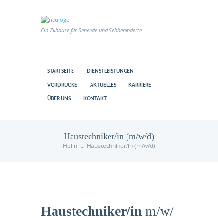
Ein Zuhause für Sehende und Sehbehinderte
STARTSEITE
DIENSTLEISTUNGEN
VORDRUCKE
AKTUELLES
KARRIERE
ÜBER UNS
KONTAKT
Haustechniker/in (m/w/d)
Heim
Haustechniker/in (m/w/d)
us
Haustechniker/in
m/w/