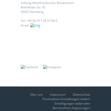
Stiftung Mittelfränkisches Blindenheim
Bielefelder Str. 45
90425 Nürnberg
Tel: +49 (0) 911 39 57 89-0
Email:
Folgen Sie uns auf:
Über uns
Impressum
Datenschutz
Privatsphäre-Einstellungen ändern
Einwilligungen widerrufen
Barrierefreie Anpassungen