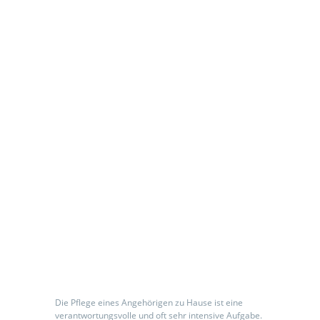
odus
dus
KURZZEITPFLEG
E
Die Pflege eines Angehörigen zu Hause ist eine
verantwortungsvolle und oft sehr intensive Aufgabe.