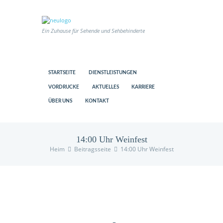
Ein Zuhause für Sehende und Sehbehinderte
STARTSEITE
DIENSTLEISTUNGEN
VORDRUCKE
AKTUELLES
KARRIERE
ÜBER UNS
KONTAKT
14:00 Uhr Weinfest
Heim
Beitragsseite
14:00 Uhr Weinfest
us