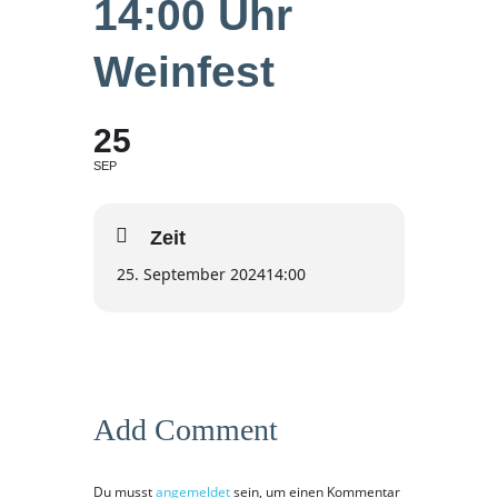
14:00 Uhr
Weinfest
odus
25
SEP
Zeit
25. September 2024
14:00
dus
Add Comment
Du musst
angemeldet
sein, um einen Kommentar