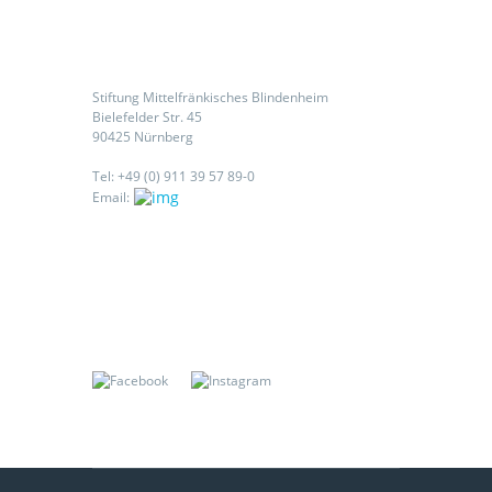
Kontaktieren Sie uns
Stiftung Mittelfränkisches Blindenheim
Bielefelder Str. 45
90425 Nürnberg
Tel: +49 (0) 911 39 57 89-0
Email:
Folgen Sie uns auf: