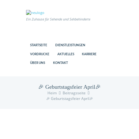
Ein Zuhause für Sehende und Sehbehinderte
STARTSEITE
DIENSTLEISTUNGEN
VORDRUCKE
AKTUELLES
KARRIERE
ÜBER UNS
KONTAKT
🎉 Geburtstagsfeier April🎉
Heim
Beitragsseite
🎉 Geburtstagsfeier April🎉
us